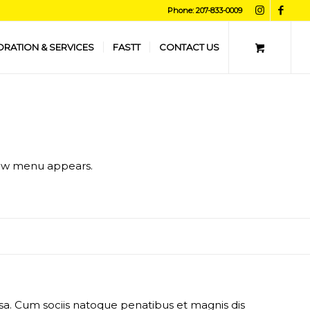
Phone: 207-833-0009
ORATION & SERVICES
FASTT
CONTACT US
 new menu appears.
a. Cum sociis natoque penatibus et magnis dis