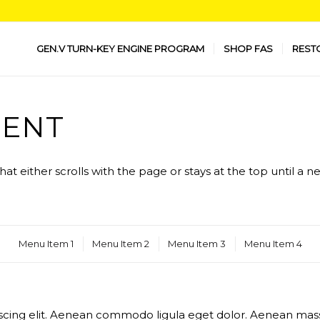
GEN.V TURN-KEY ENGINE PROGRAM
SHOP FAS
REST
MENT
at either scrolls with the page or stays at the top until a
Menu Item 1
Menu Item 2
Menu Item 3
Menu Item 4
scing elit. Aenean commodo ligula eget dolor. Aenean mass