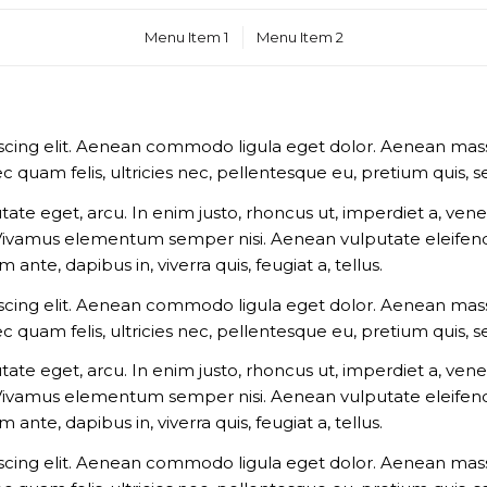
Menu Item 1
Menu Item 2
scing elit. Aenean commodo ligula eget dolor. Aenean mass
c quam felis, ultricies nec, pellentesque eu, pretium quis,
utate eget, arcu. In enim justo, rhoncus ut, imperdiet a, vene
 Vivamus elementum semper nisi. Aenean vulputate eleifend t
ante, dapibus in, viverra quis, feugiat a, tellus.
scing elit. Aenean commodo ligula eget dolor. Aenean mass
c quam felis, ultricies nec, pellentesque eu, pretium quis,
utate eget, arcu. In enim justo, rhoncus ut, imperdiet a, vene
 Vivamus elementum semper nisi. Aenean vulputate eleifend t
ante, dapibus in, viverra quis, feugiat a, tellus.
scing elit. Aenean commodo ligula eget dolor. Aenean mass