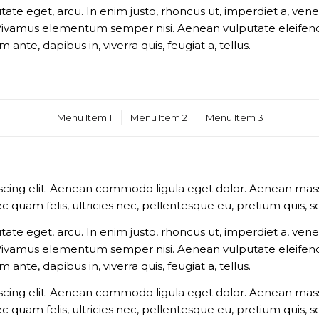
utate eget, arcu. In enim justo, rhoncus ut, imperdiet a, vene
 Vivamus elementum semper nisi. Aenean vulputate eleifend t
ante, dapibus in, viverra quis, feugiat a, tellus.
Menu Item 1
Menu Item 2
Menu Item 3
scing elit. Aenean commodo ligula eget dolor. Aenean mass
c quam felis, ultricies nec, pellentesque eu, pretium quis,
utate eget, arcu. In enim justo, rhoncus ut, imperdiet a, vene
 Vivamus elementum semper nisi. Aenean vulputate eleifend t
ante, dapibus in, viverra quis, feugiat a, tellus.
scing elit. Aenean commodo ligula eget dolor. Aenean mass
c quam felis, ultricies nec, pellentesque eu, pretium quis,