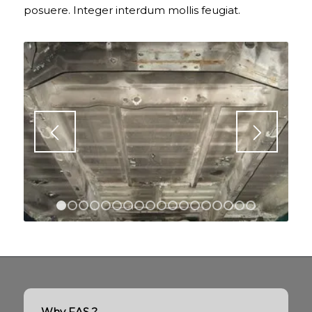
posuere. Integer interdum mollis feugiat.
1
2
3
4
5
6
7
8
9
10
11
12
13
14
15
16
Why FAS ?