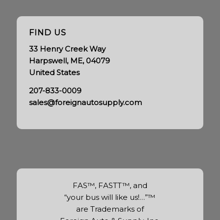
FIND US
33 Henry Creek Way
Harpswell, ME, 04079
United States
207-833-0009
sales@foreignautosupply.com
FAS™, FASTT™, and
“your bus will like us!…”™
are Trademarks of